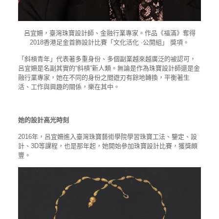
呂宜姍，臺灣珠寶設計師、金融行業專家。作品《福滿》奪得
2018香港足金首飾設計比賽「文化活化 ·公開組」 獎項。
「斜槓青年」代表著多重身份、多個副業越來越廣泛的被認可，
呂宜姍是名副其實的“斜槓”新人類。無論是作為珠寶設計師還是金
融行業專家，她在不同的身份之間遊刃有餘地轉換，平衡著生
活、工作與興趣的關係，樂在其中。
她的設計高光時刻
2016年，呂宜姍進入臺灣珠寶藝術學院學習珠寶工法、鑒定、設
計、3D等課程，也是那年起，她開始參加珠寶設計比賽，獲獎頗
豐。