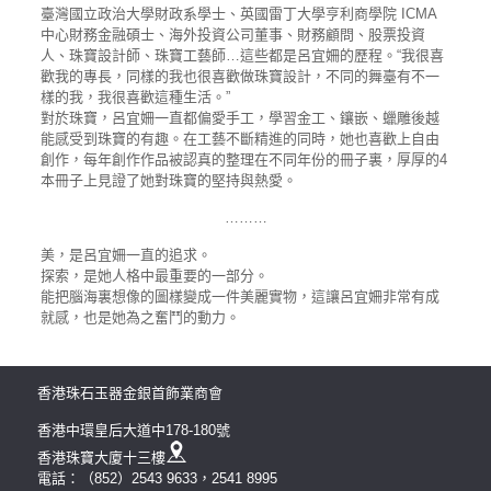
臺灣國立政治大學財政系學士、英國雷丁大學亨利商學院 ICMA
中心財務金融碩士、海外投資公司董事、財務顧問、股票投資
人、珠寶設計師、珠寶工藝師…這些都是呂宜姍的歷程。“我很喜
歡我的專長，同樣的我也很喜歡做珠寶設計，不同的舞臺有不一
樣的我，我很喜歡這種生活。”
對於珠寶，呂宜姍一直都偏愛手工，學習金工、鑲嵌、蠟雕後越
能感受到珠寶的有趣。在工藝不斷精進的同時，她也喜歡上自由
創作，每年創作作品被認真的整理在不同年份的冊子裏，厚厚的4
本冊子上見證了她對珠寶的堅持與熱愛。
………
美，是呂宜姍一直的追求。
探索，是她人格中最重要的一部分。
能把腦海裏想像的圖樣變成一件美麗實物，這讓呂宜姍非常有成
就感，也是她為之奮鬥的動力。
香港珠石玉器金銀首飾業商會
香港中環皇后大道中178-180號
香港珠寶大廈十三樓
電話：（852）2543 9633，2541 8995