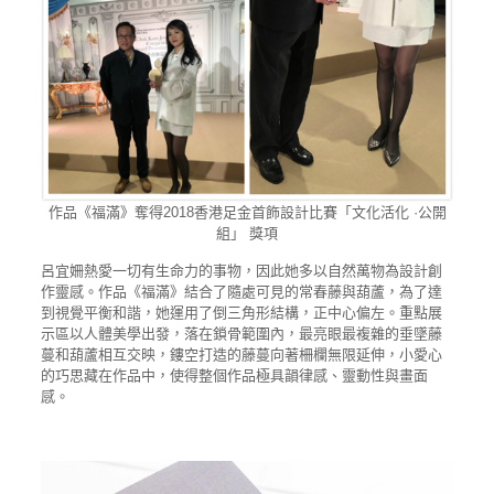
作品《福滿》奪得2018香港足金首飾設計比賽「文化活化 ·公開
組」 獎項
呂宜姍熱愛一切有生命力的事物，因此她多以自然萬物為設計創
作靈感。作品《福滿》結合了隨處可見的常春藤與葫蘆，為了達
到視覺平衡和諧，她運用了倒三角形結構，正中心偏左。重點展
示區以人體美學出發，落在鎖骨範圍內，最亮眼最複雜的垂墜藤
蔓和葫蘆相互交映，鏤空打造的藤蔓向著柵欄無限延伸，小愛心
的巧思藏在作品中，使得整個作品極具韻律感、靈動性與畫面
感。