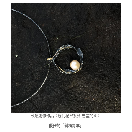
軟蠟創作作品《幾何秘密系列·無盡的圓》
優雅的「斜槓青年」