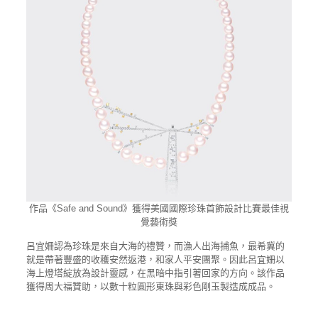
作品《Safe and Sound》獲得美國國際珍珠首飾設計比賽最佳視
覺藝術獎
呂宜姍認為珍珠是來自大海的禮贊，而漁人出海捕魚，最希冀的
就是帶著豐盛的收穫安然返港，和家人平安團聚。因此呂宜姍以
海上燈塔綻放為設計靈感，在黑暗中指引著回家的方向。該作品
獲得周大福贊助，以數十粒圓形東珠與彩色剛玉製造成成品。