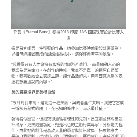
作品《Eternal Bond》獲得2016 印度 JAS 國際珠寶設計比賽入
圍
這是呂宜姍第一件獲獎的作品，她參加比賽時偏愛設計豪華款。
以祖母綠鑲嵌而成的蝴蝶結為核心，演繹經典奢華的浪漫。
“我覺得只有人才會擁有富裕的情感進行創作，而最觸動人心的，
我認為是生命力。在創作的時候，我並不是單一的還原自然萬
物，我喜歡融合去表達主題，讓作品活起來，用畫面感完整的表
達我想要述說的內容。”
美的最高境界是美得自然
“設計對我來說，是創造一種美感，與觀者產生共鳴。我把它當成
一道解方程式的題目，在已知的條件下，尋求最佳值。”
藝術看似感官，但細究卻遵循著理性的克制。呂宜姍並非專業設
計出身，更無繪畫功底，她是出色的金融行業專家，分析能力極
佳，由此她的創作是基於大量的學習與資訊收集，拓展觀察力，
突破自我限制，從材料出發，理解材料，運用材料，完成2D和3D