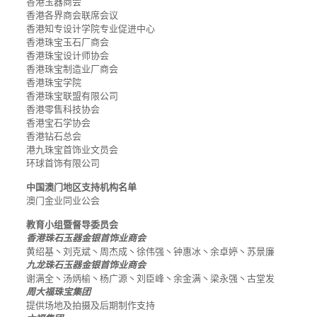
香港玉器商会
香港各界商会联席会议
香港知专设计学院专业促进中心
香港珠宝玉石厂商会
香港珠宝设计师协会
香港珠宝制造业厂商会
香港珠宝学院
香港珠宝联盟有限公司
香港零售科技协会
香港宝石学协会
香港钻石总会
港九珠宝首饰业文员会
环球首饰有限公司
中国澳门地区支持机构名单
澳门金业同业公会
教育小组暨督导委员会
香港珠石玉器金银首饰业商会
黄绍基丶刘克斌丶周杰成丶徐伟强丶钟惠冰丶余卓婷丶苏景廉
九龙珠石玉器金银首饰业商会
谢满全丶汤炳榆丶杨广源丶刘臣峰丶余金满丶梁永强丶古堂发
周大福珠宝集团
提供场地及拍摄及后期制作支持