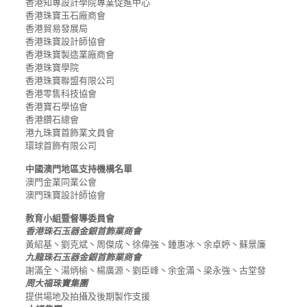
香港知專設計學院專業促進中心
香港珠寶玉石廠商會
香港貿易發展局
香港珠寶設計師協會
香港珠寶製造業廠商會
香港珠寶學院
香港珠寶聯盟有限公司
香港零售科技協會
香港寶石學協會
香港鑽石總會
港九珠寶首飾業文員會
環球首飾有限公司
中國澳門地區支持機構名單
澳門金業同業公會
澳門珠寶設計師協會
教育小組暨督導委員會
香港珠石玉器金銀首飾業商會
黃紹基丶劉克斌丶周傑成丶徐偉強丶鍾惠冰丶余卓婷丶蘇景廉
九龍珠石玉器金銀首飾業商會
謝滿全丶湯炳榆丶楊廣源丶劉臣峰丶余金滿丶梁永強丶古堂發
周大福珠寶集團
提供場地及拍攝及後期製作支援