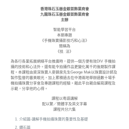
香港珠石玉器金銀首飾業商會
九龍珠石玉器金銀首飾業商會
主辦
智能學習平台
本期專題
《手機珠寶攝影技巧和心法》
簡稱為
《技. 法》
為各行各業拓展網絡平台推廣時，提供—個方便有效DIV 手機拍
攝的技術和心法外。還有能令拍攝作品更變化萬千的後期製作課
程。本課程由資深珠寶人麥錦泉先生George Mak以珠寶設計師及
製作監督的審美眼光，加上累積過去在中港兩地舉辦過數十場手
機拍攝珠寶分享會及專題課程的經驗。藉此平台親自編寫課程及
示範，分享他的心得。
課程以粵語講解
配以繁／簡體字及英文字幕
課程共分六集
介紹篇-講解手機拍攝珠寶的重要性及基礎
鑽石篇