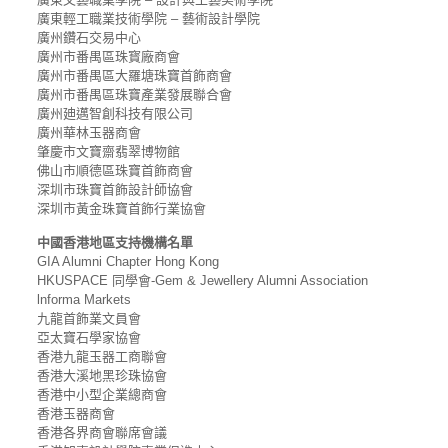
廣東輕工職業技術學院 – 藝術設計學院
廣州鑽石交易中心
廣州市番禺區珠寳廠商會
廣州市番禺區大羅塘珠寶首飾商會
廣州市番禺區珠寶產業發展聯合會
廣州廸邁智創科技有限公司
廣州華林玉器商會
肇慶市文寶齋翡翠博物館
佛山市順德區珠寶首飾商會
深圳市珠寶首飾設計師協會
深圳市黃金珠寶首飾行業協會
中國香港地區支持機構名單
GIA Alumni Chapter Hong Kong
HKUSPACE 同學會-Gem & Jewellery Alumni Association
lnforma Markets
九龍首飾業文員會
亞太寶石學家協會
香港九龍玉器工商聯會
香港大溪地黑珍珠協會
香港中小型企業總商會
香港玉器商會
香港各界商會聯席會議