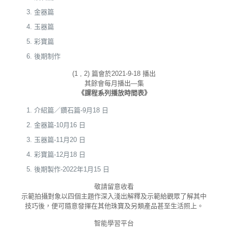
金器篇
玉器篇
彩寶篇
後期制作
(1 , 2) 篇會於2021-9-18 播出
其餘會每月播出—集
《課程系列播放時間表》
介紹篇／鑽石篇-9月18 日
金器篇-10月16 日
玉器篇-11月20 日
彩寶篇-12月18 日
後期製作-2022年1月15 日
敬請留意收看
示範拍攝對象以四個主題作深入淺出解釋及示範給觀眾了解其中
技巧後，便可隨意發揮在其他珠寶及另類產品甚至生活照上。
智能學習平台