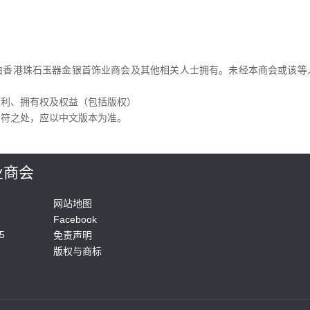
由香港珠石玉器金银首饰业商会及其他相关人士拥有。未经本商会或该等
权利、拥有权及权益（包括版权）
相符之处，应以中文版本为准。
业商会
网站地图
Facebook
5
免责声明
版权与商标