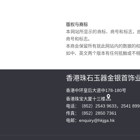
版权与商标
本网站所显示的商标、商号和标志，
商号和标志。
本商会保留所有就此网站内的数据的
如中、英文两个版本有任何抵触或不
香港珠石玉器金银首饰
香港中环皇后大道中178-180号
香港珠宝大厦十三楼
电话：（852）2543 9633，2541 899
传真：（852）2850 7361
电邮：enquiry@hkjga.hk