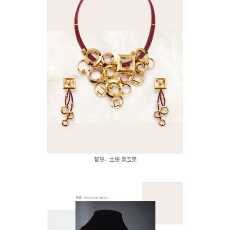
智慧．土樓-鄧玉英