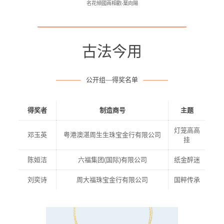
名花傾國兩相歡-葉向陽
古法今用
公开组—得奖名单
得奖者
制造商号
主题
灯笼高高
邓玉英
粤港澳湛周生生珠宝金行有限公司
挂
陈姮洁
六福集团(国际)有限公司
纸金醉迷
刘奕诗
周大福珠宝金行有限公司
国粹传承