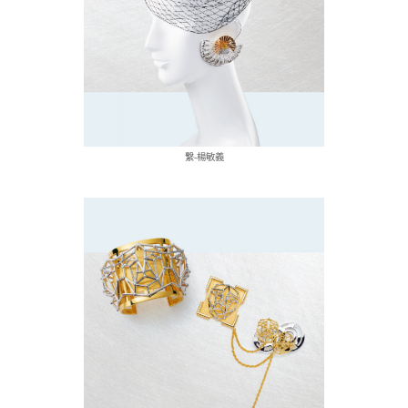
繫-楊敏義