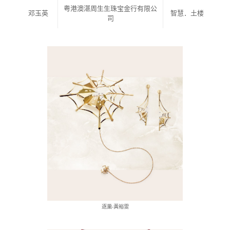
粤港澳湛周生生珠宝金行有限公
邓玉英
智慧．土楼
司
逐巢-黃裕雯