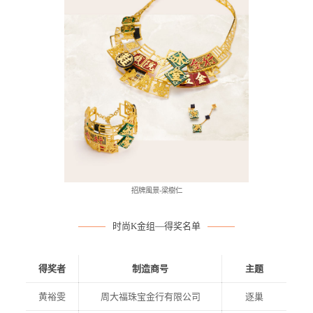
招牌風景-梁樹仁
时尚K金组—得奖名单
得奖者
制造商号
主题
黄裕雯
周大福珠宝金行有限公司
逐巢