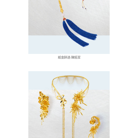
紙金醉迷-陳姮潔