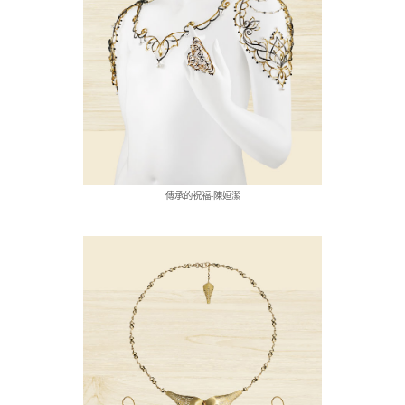
傳承的祝福-陳姮潔