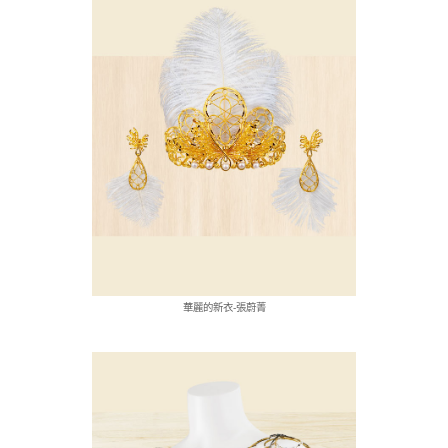
華麗的新衣-張蔚菁