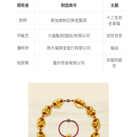
得奖者
制造商号
主题
十二生肖
舒婷
新加坡树记珠宝集团
全家福
岑敏芝
六福集团(国际)有限公司
流芳百世
潘昕妤
周大福珠宝金行有限公司
福运
华丽的新
张蔚菁
嘉升贸易有限公司
衣