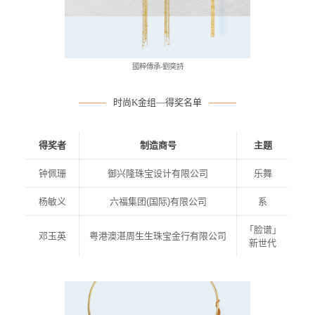
國粹傳承-劉奕詩
时尚K金组—得奖名单
得奖者
制造商号
主题
钟佩珊
御兴隆珠宝设计有限公司
乐舞
杨敏义
六福集团(国际)有限公司
系
「脸谱」
邓玉英
粤港澳湛周生生珠宝金行有限公司
新世代