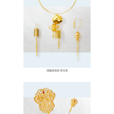
燈籠高高掛-鄧玉英