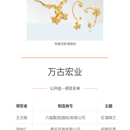
魚躍花開-陳敬婉
万古宏业
公开组—得奖名单
得奖者
制造商号
主题
王文婧
六福集团(国际)有限公司
红墙映兰
梁树仁
嘉升贸易有限公司
招牌风景