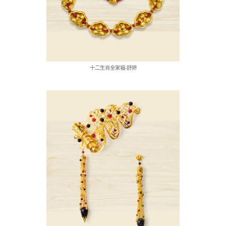
十二生肖全家福-舒婷