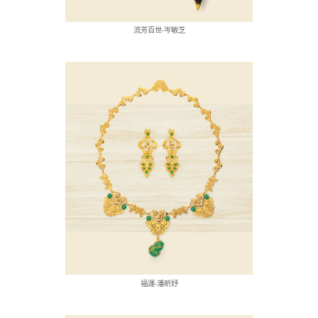
流芳百世-岑敏芝
福運-潘昕妤