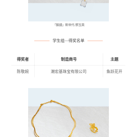
「臉譜」新世代-鄧玉英
学生组—得奖名单
得奖者
制造商号
主题
陈敬婉
潮宏基珠宝有限公司
鱼跃花开