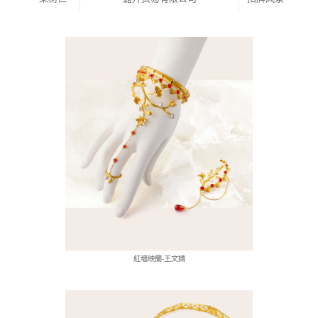
紅墻映蘭-王文婧