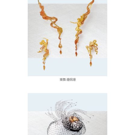
樂舞-鍾佩珊