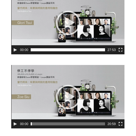
00:00
27:53
Video
Player
00:00
20:59