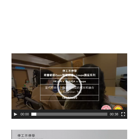
Video
Player
00:00
00:38
Video
Player