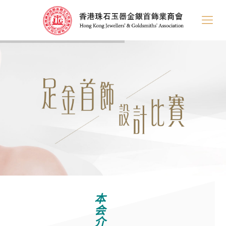
本
会
介