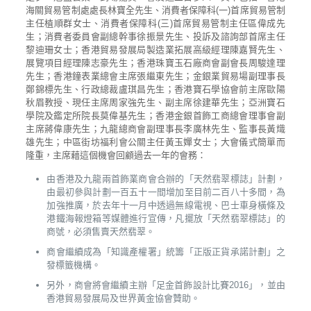
海關貿易管制處處長林寶全先生、消費者保障科(一)首席貿易管制
主任植順群女士、消費者保障科(三)首席貿易管制主任區偉成先
生；消費者委員會副總幹事徐振景先生、投訴及諮詢部首席主任
黎迪珊女士；香港貿易發展局製造業拓展高級經理陳嘉賢先生、
展覽項目經理陳志豪先生；香港珠寶玉石廠商會副會長周駿達理
先生；香港鐘表業總會主席張繼東先生；金銀業貿易場副理事長
鄭錦標先生、行政總裁盧琪昌先生；香港寶石學協會前主席歐陽
秋眉教授、現任主席周家強先生、副主席徐建華先生；亞洲寶石
學院及鑑定所院長莫偉基先生；香港金銀首飾工商總會理事會副
主席蔣偉康先生；九龍總商會副理事長李廣林先生、監事長黃熾
雄先生；中區街坊福利會公關主任黃玉嬋女士；大會儀式簡單而
隆重，主席藉這個機會回顧過去一年的會務：
由香港及九龍兩首飾業商會合辦的「天然翡翠標誌」計劃，
由最初參與計劃一百五十一間增加至目前二百八十多間，為
加強推廣，於去年十一月中透過無線電視、巴士車身橫條及
港鐵海報燈箱等媒體進行宣傳，凡擺放「天然翡翠標誌」的
商號，必須售賣天然翡翠。
商會繼續成為「知識產權署」統籌「正版正貨承諾計劃」之
發標籤機構。
另外，商會將會繼續主辦「足金首飾設計比賽2016」，並由
香港貿易發展局及世界黃金協會贊助。