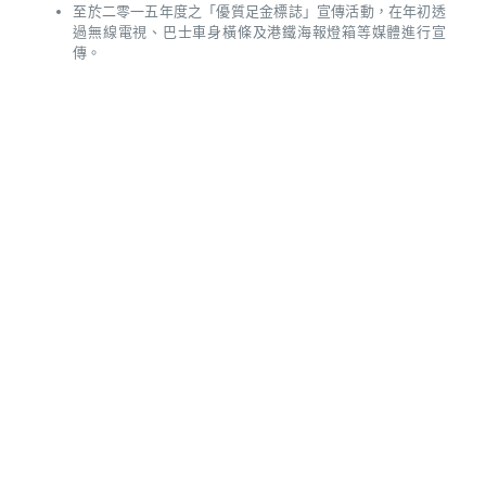
至於二零一五年度之「優質足金標誌」宣傳活動，在年初透
過無線電視、巴士車身橫條及港鐵海報燈箱等媒體進行宣
傳。
香港珠石玉器金銀首飾業商會
香港中環皇后大道中178-180號
香港珠寶大廈十三樓